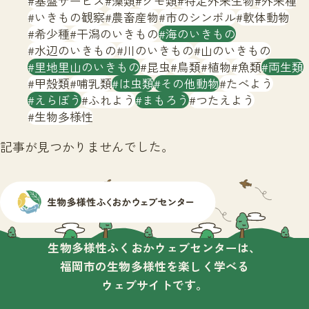
基盤サービス
藻類
クモ類
特定外来生物
外来種
サイトマップ
いきもの観察
農畜産物
市のシンボル
軟体動物
希少種
干潟のいきもの
海のいきもの
水辺のいきもの
川のいきもの
山のいきもの
里地里山のいきもの
昆虫
鳥類
植物
魚類
両生類
甲殻類
哺乳類
は虫類
その他動物
たべよう
えらぼう
ふれよう
まもろう
つたえよう
生物多様性
記事が見つかりませんでした。
生物多様性ふくおかウェブセンターは、
福岡市の生物多様性を楽しく学べる
ウェブサイトです。