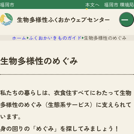
福岡市
本文へ
福岡市 環境局
ホーム
ふくおかいきものガイド
生物多様性のめぐみ
生物多様性のめぐみ
センター紹介
ニュース
私たちの暮らしは、衣食住すべてにわたって生物
センター紹介TOP
サイトポリシー
多様性のめぐみ（生態系サービス）に支えられて
いきものガイド
プライバシーポリシー
ニュースTOP
います。
市の取組み
イベント
身の回りの「めぐみ」を探してみましょう！
いきものガイドTOP