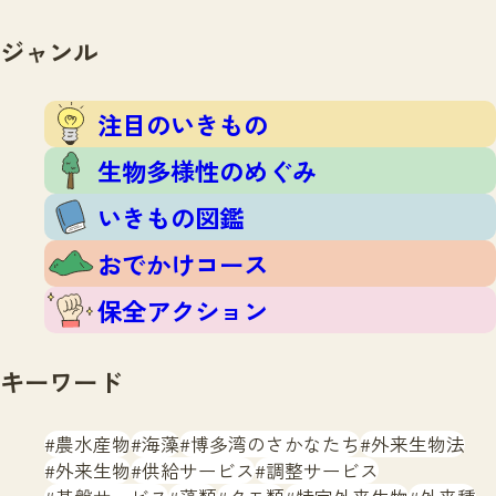
注目のいきもの
いきもの調査隊
生物多様性のめぐみ
ジャンル
調査レポート
いきもの図鑑
おでかけコース
注目のいきもの
マッチング
保全アクション
調査レポートTOP
生物多様性のめぐみ
調査結果
お問合せ
ふくおかいきものマップ
いきもの図鑑
マッチングTOP
掲載申し込みフォーム
おでかけコース
保全アクション
キーワード
文字サイズ
小
中
大
農水産物
海藻
博多湾のさかなたち
外来生物法
外来生物
供給サービス
調整サービス
生物多様性ふくおかウェブセンターとは