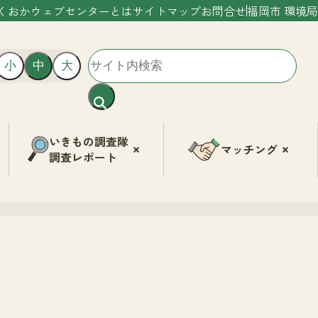
くおかウェブセンターとは
サイトマップ
お問合せ
福岡市 環境局
小
中
大
いきもの調査隊
マッチング
調査レポート