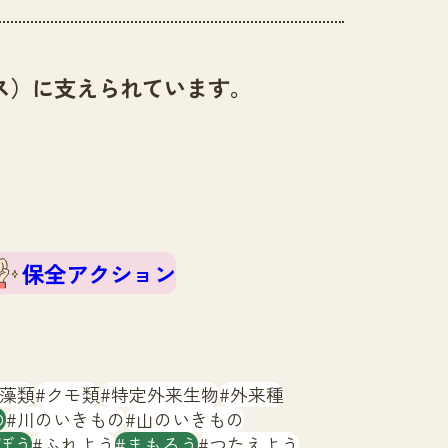
ス）に支えられています。
保全アクション
藻類
クモ類
特定外来生物
外来種
の
川のいきもの
山のいきもの
ぼう
ふれよう
まもろう
つたえよう