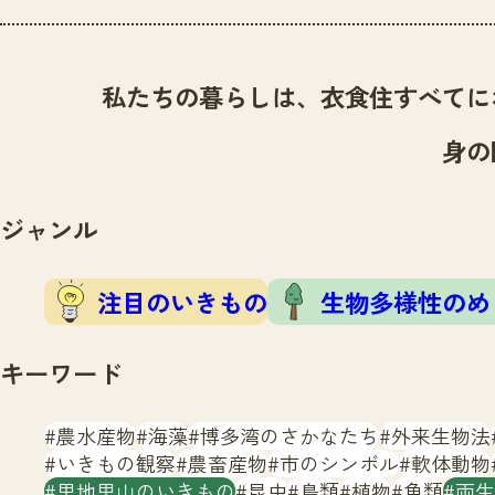
私たちの暮らしは、衣食住すべてに
身の
ジャンル
注目のいきもの
生物多様性のめ
キーワード
農水産物
海藻
博多湾のさかなたち
外来生物法
いきもの観察
農畜産物
市のシンボル
軟体動物
里地里山のいきもの
昆虫
鳥類
植物
魚類
両生