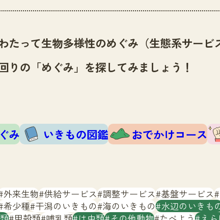
わたって生物多様性のめぐみ（生態系サービ
回りの「めぐみ」を探してみましょう！
ぐみ
いきもの図鑑
おでかけコース
外来生物
供給サービス
調整サービス
基盤サービス
希少種
干潟のいきもの
海のいきもの
水辺のいきも
類
甲殻類
哺乳類
は虫類
その他動物
たべよう
えら