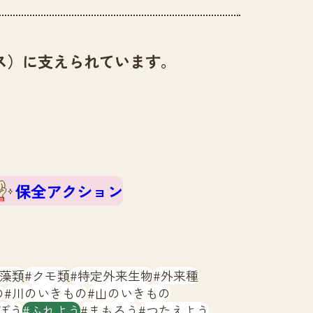
ス）に支えられています。
保全アクション
藻類
クモ類
特定外来生物
外来種
の
川のいきもの
山のいきもの
ぼう
ふれよう
まもろう
つたえよう