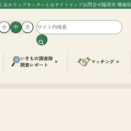
くおかウェブセンターとは
サイトマップ
お問合せ
福岡市 環境局
小
中
大
いきもの調査隊
マッチング
調査レポート