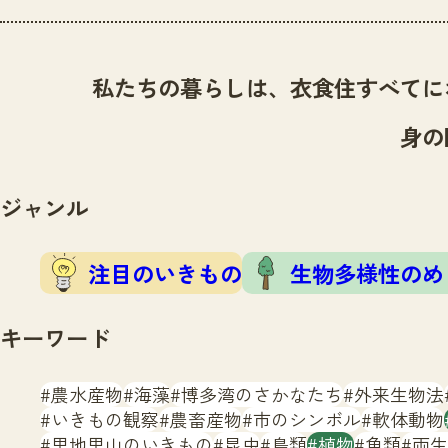
私たちの暮らしは、衣食住すべてに
身の
ジャンル
注目のいきもの
生物多様性のめ
キーワード
農水産物
海藻
博多湾のさかなたち
外来生物法
いきもの観察
農畜産物
市のシンボル
軟体動物
里地里山のいきもの
昆虫
鳥類
植物
魚類
両生