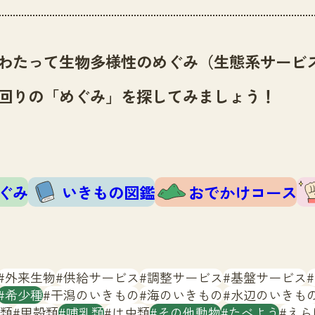
わたって生物多様性のめぐみ（生態系サービ
回りの「めぐみ」を探してみましょう！
ぐみ
いきもの図鑑
おでかけコース
外来生物
供給サービス
調整サービス
基盤サービス
希少種
干潟のいきもの
海のいきもの
水辺のいきも
類
甲殻類
哺乳類
は虫類
その他動物
たべよう
えら