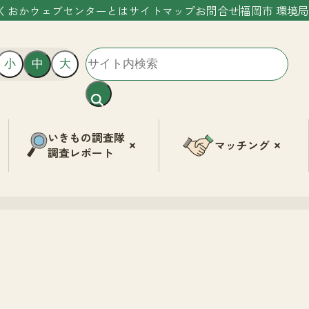
くおかウェブセンターとは
サイトマップ
お問合せ
福岡市 環境局
小
中
大
いきもの調査隊
マッチング
調査レポート