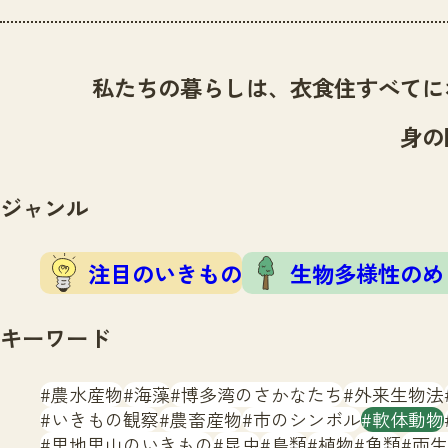
私たちの暮らしは、衣食住すべてに
身の
ジャンル
注目のいきもの
生物多様性のめ
キーワード
農水産物
海藻
博多湾のさかなたち
外来生物法
いきもの観察
農畜産物
市のシンボル
軟体動物
里地里山のいきもの
昆虫
鳥類
植物
魚類
両生