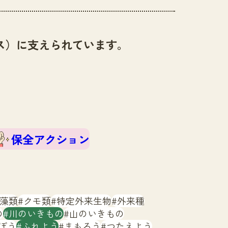
ス）に支えられています。
保全アクション
藻類
クモ類
特定外来生物
外来種
の
川のいきもの
山のいきもの
ぼう
ふれよう
まもろう
つたえよう