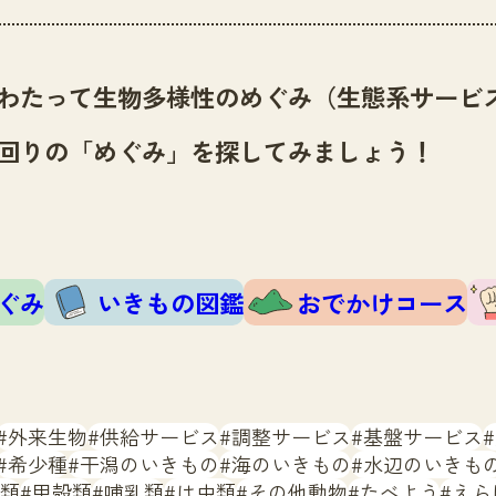
わたって生物多様性のめぐみ（生態系サービ
回りの「めぐみ」を探してみましょう！
ぐみ
いきもの図鑑
おでかけコース
外来生物
供給サービス
調整サービス
基盤サービス
希少種
干潟のいきもの
海のいきもの
水辺のいきも
類
甲殻類
哺乳類
は虫類
その他動物
たべよう
えら