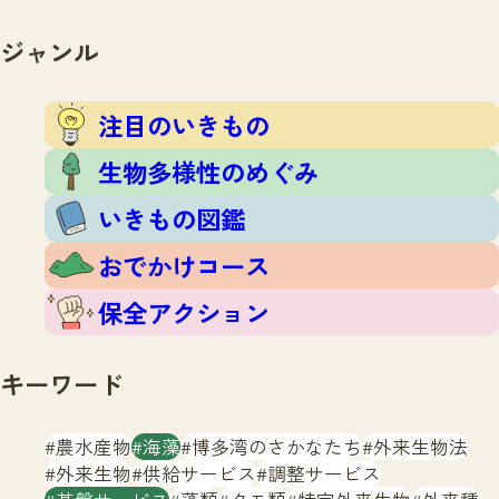
注目のいきもの
いきもの調査隊
生物多様性のめぐみ
ジャンル
調査レポート
いきもの図鑑
おでかけコース
注目のいきもの
マッチング
保全アクション
調査レポートTOP
生物多様性のめぐみ
調査結果
お問合せ
ふくおかいきものマップ
いきもの図鑑
マッチングTOP
掲載申し込みフォーム
おでかけコース
保全アクション
キーワード
文字サイズ
小
中
大
農水産物
海藻
博多湾のさかなたち
外来生物法
外来生物
供給サービス
調整サービス
生物多様性ふくおかウェブセンターとは