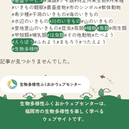
基盤サービス
藻類
クモ類
特定外来生物
外来種
サイトマップ
いきもの観察
農畜産物
市のシンボル
軟体動物
希少種
干潟のいきもの
海のいきもの
水辺のいきもの
川のいきもの
山のいきもの
里地里山のいきもの
昆虫
鳥類
植物
魚類
両生類
甲殻類
哺乳類
は虫類
その他動物
たべよう
えらぼう
ふれよう
まもろう
つたえよう
生物多様性
記事が見つかりませんでした。
生物多様性ふくおかウェブセンターは、
福岡市の生物多様性を楽しく学べる
ウェブサイトです。