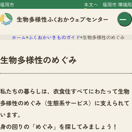
福岡市
本文へ
福岡市 環境局
ホーム
ふくおかいきものガイド
生物多様性のめぐみ
生物多様性のめぐみ
センター紹介
ニュース
私たちの暮らしは、衣食住すべてにわたって生物
センター紹介TOP
サイトポリシー
多様性のめぐみ（生態系サービス）に支えられて
いきものガイド
プライバシーポリシー
ニュースTOP
います。
市の取組み
イベント
身の回りの「めぐみ」を探してみましょう！
いきものガイドTOP