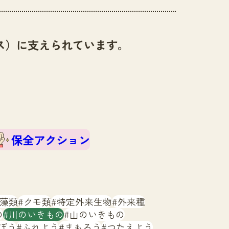
ス）に支えられています。
保全アクション
藻類
クモ類
特定外来生物
外来種
の
川のいきもの
山のいきもの
ぼう
ふれよう
まもろう
つたえよう