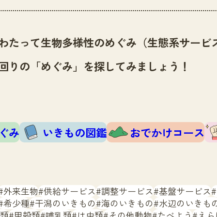
わたって生物多様性のめぐみ（生態系サービ
回りの「めぐみ」を探してみましょう！
ぐみ
いきもの図鑑
おでかけコース
外来生物
供給サービス
調整サービス
基盤サービス
希少種
干潟のいきもの
海のいきもの
水辺のいきも
類
甲殻類
哺乳類
は虫類
その他動物
たべよう
えら