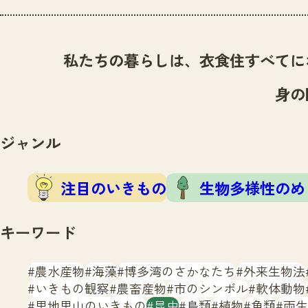
私たちの暮らしは、衣食住すべてに
身の
ジャンル
注目のいきもの
生物多様性のめ
キーワード
農水産物
海藻
博多湾のさかなたち
外来生物法
いきもの観察
農畜産物
市のシンボル
軟体動物
里地里山のいきもの
昆虫
鳥類
植物
魚類
両生