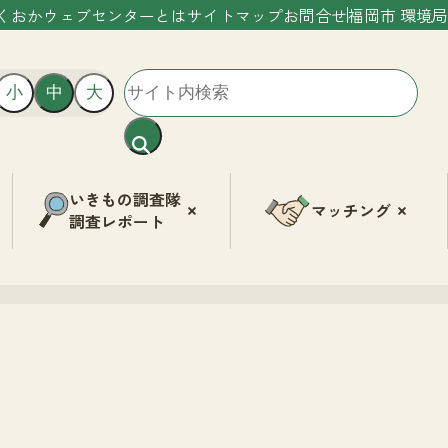
くおかウェブセンターとは
サイトマップ
お問合せ
福岡市 環境局
小
中
大
いきもの調査隊
マッチング
調査レポート