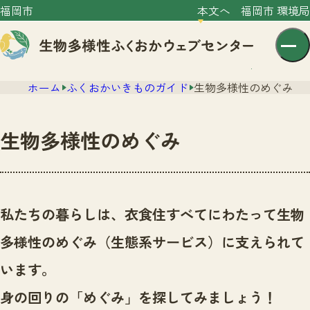
福岡市
本文へ
福岡市 環境局
ホーム
ふくおかいきものガイド
生物多様性のめぐみ
生物多様性のめぐみ
センター紹介
ニュース
私たちの暮らしは、衣食住すべてにわたって生物
センター紹介TOP
サイトポリシー
多様性のめぐみ（生態系サービス）に支えられて
いきものガイド
プライバシーポリシー
ニュースTOP
います。
市の取組み
イベント
身の回りの「めぐみ」を探してみましょう！
いきものガイドTOP