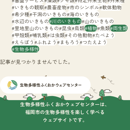
基盤サービス
藻類
クモ類
特定外来生物
外来種
サイトマップ
いきもの観察
農畜産物
市のシンボル
軟体動物
希少種
干潟のいきもの
海のいきもの
水辺のいきもの
川のいきもの
山のいきもの
里地里山のいきもの
昆虫
鳥類
植物
魚類
両生類
甲殻類
哺乳類
は虫類
その他動物
たべよう
えらぼう
ふれよう
まもろう
つたえよう
生物多様性
記事が見つかりませんでした。
生物多様性ふくおかウェブセンターは、
福岡市の生物多様性を楽しく学べる
ウェブサイトです。