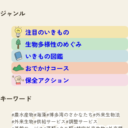
注目のいきもの
いきもの調査隊
生物多様性のめぐみ
ジャンル
調査レポート
いきもの図鑑
おでかけコース
注目のいきもの
マッチング
保全アクション
調査レポートTOP
生物多様性のめぐみ
調査結果
お問合せ
ふくおかいきものマップ
いきもの図鑑
マッチングTOP
掲載申し込みフォーム
おでかけコース
保全アクション
キーワード
文字サイズ
小
中
大
農水産物
海藻
博多湾のさかなたち
外来生物法
外来生物
供給サービス
調整サービス
生物多様性ふくおかウェブセンターとは