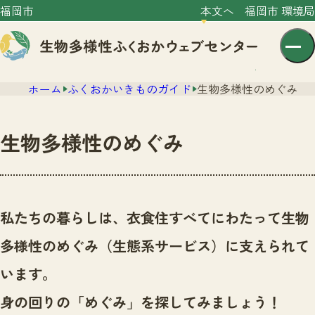
福岡市
本文へ
福岡市 環境局
ホーム
ふくおかいきものガイド
生物多様性のめぐみ
生物多様性のめぐみ
センター紹介
ニュース
私たちの暮らしは、衣食住すべてにわたって生物
センター紹介TOP
サイトポリシー
多様性のめぐみ（生態系サービス）に支えられて
いきものガイド
プライバシーポリシー
ニュースTOP
います。
市の取組み
イベント
身の回りの「めぐみ」を探してみましょう！
いきものガイドTOP