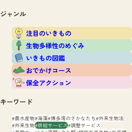
注目のいきもの
いきもの調査隊
生物多様性のめぐみ
ジャンル
調査レポート
いきもの図鑑
おでかけコース
注目のいきもの
マッチング
保全アクション
調査レポートTOP
生物多様性のめぐみ
調査結果
お問合せ
ふくおかいきものマップ
いきもの図鑑
マッチングTOP
掲載申し込みフォーム
おでかけコース
保全アクション
キーワード
文字サイズ
小
中
大
農水産物
海藻
博多湾のさかなたち
外来生物法
外来生物
供給サービス
調整サービス
生物多様性ふくおかウェブセンターとは