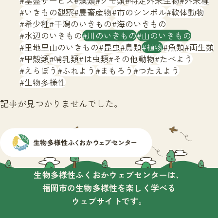
基盤サービス
藻類
クモ類
特定外来生物
外来種
サイトマップ
いきもの観察
農畜産物
市のシンボル
軟体動物
希少種
干潟のいきもの
海のいきもの
水辺のいきもの
川のいきもの
山のいきもの
里地里山のいきもの
昆虫
鳥類
植物
魚類
両生類
甲殻類
哺乳類
は虫類
その他動物
たべよう
えらぼう
ふれよう
まもろう
つたえよう
生物多様性
記事が見つかりませんでした。
生物多様性ふくおかウェブセンターは、
福岡市の生物多様性を楽しく学べる
ウェブサイトです。