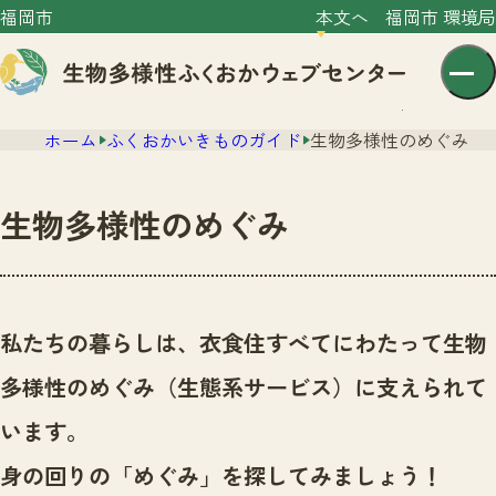
福岡市
本文へ
福岡市 環境局
ホーム
ふくおかいきものガイド
生物多様性のめぐみ
生物多様性のめぐみ
センター紹介
ニュース
私たちの暮らしは、衣食住すべてにわたって生物
センター紹介TOP
サイトポリシー
多様性のめぐみ（生態系サービス）に支えられて
いきものガイド
プライバシーポリシー
ニュースTOP
います。
市の取組み
イベント
身の回りの「めぐみ」を探してみましょう！
いきものガイドTOP