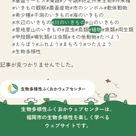
基盤サービス
藻類
クモ類
特定外来生物
外来種
サイトマップ
いきもの観察
農畜産物
市のシンボル
軟体動物
希少種
干潟のいきもの
海のいきもの
水辺のいきもの
川のいきもの
山のいきもの
里地里山のいきもの
昆虫
鳥類
植物
魚類
両生類
甲殻類
哺乳類
は虫類
その他動物
たべよう
えらぼう
ふれよう
まもろう
つたえよう
生物多様性
記事が見つかりませんでした。
生物多様性ふくおかウェブセンターは、
福岡市の生物多様性を楽しく学べる
ウェブサイトです。