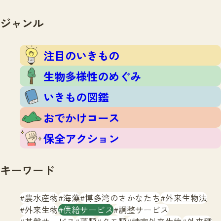
注目のいきもの
いきもの調査隊
生物多様性のめぐみ
ジャンル
調査レポート
いきもの図鑑
おでかけコース
注目のいきもの
マッチング
保全アクション
調査レポートTOP
生物多様性のめぐみ
調査結果
お問合せ
ふくおかいきものマップ
いきもの図鑑
マッチングTOP
掲載申し込みフォーム
おでかけコース
保全アクション
キーワード
文字サイズ
小
中
大
農水産物
海藻
博多湾のさかなたち
外来生物法
外来生物
供給サービス
調整サービス
生物多様性ふくおかウェブセンターとは