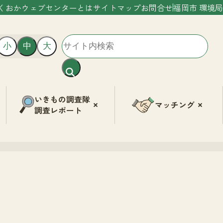
くおかウェブセンターとは
サイトマップ
お問合せ
福岡市 環境局
小
中
大
いきもの調査隊
マッチング
調査レポート