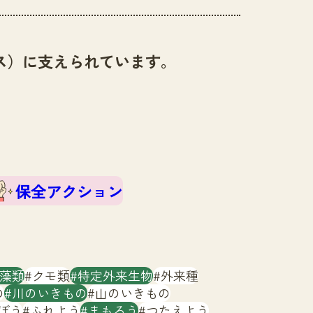
ス）に支えられています。
保全アクション
藻類
クモ類
特定外来生物
外来種
の
川のいきもの
山のいきもの
ぼう
ふれよう
まもろう
つたえよう