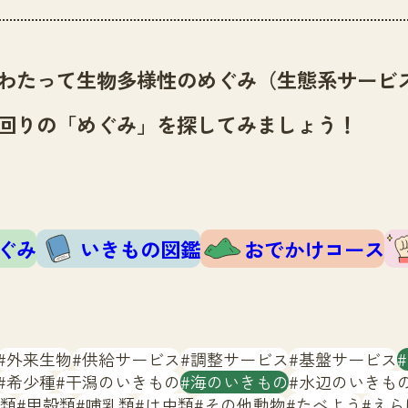
わたって生物多様性のめぐみ（生態系サービ
回りの「めぐみ」を探してみましょう！
ぐみ
いきもの図鑑
おでかけコース
外来生物
供給サービス
調整サービス
基盤サービス
希少種
干潟のいきもの
海のいきもの
水辺のいきも
類
甲殻類
哺乳類
は虫類
その他動物
たべよう
えら