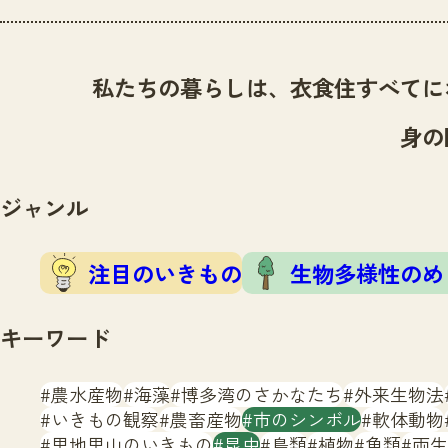
私たちの暮らしは、衣食住すべてに
身の
ジャンル
注目のいきもの
生物多様性のめ
キーワード
農水産物
海藻
博多湾のさかなたち
外来生物法
いきもの観察
農畜産物
市のシンボル
軟体動物
里地里山のいきもの
昆虫
鳥類
植物
魚類
両生