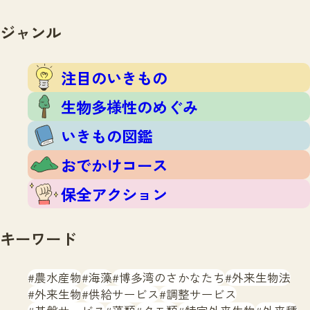
注目のいきもの
いきもの調査隊
生物多様性のめぐみ
ジャンル
調査レポート
いきもの図鑑
おでかけコース
注目のいきもの
マッチング
保全アクション
調査レポートTOP
生物多様性のめぐみ
調査結果
お問合せ
ふくおかいきものマップ
いきもの図鑑
マッチングTOP
掲載申し込みフォーム
おでかけコース
保全アクション
キーワード
文字サイズ
小
中
大
農水産物
海藻
博多湾のさかなたち
外来生物法
外来生物
供給サービス
調整サービス
生物多様性ふくおかウェブセンターとは