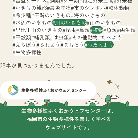
基盤サービス
藻類
クモ類
特定外来生物
外来種
サイトマップ
いきもの観察
農畜産物
市のシンボル
軟体動物
希少種
干潟のいきもの
海のいきもの
水辺のいきもの
川のいきもの
山のいきもの
里地里山のいきもの
昆虫
鳥類
植物
魚類
両生類
甲殻類
哺乳類
は虫類
その他動物
たべよう
えらぼう
ふれよう
まもろう
つたえよう
生物多様性
記事が見つかりませんでした。
生物多様性ふくおかウェブセンターは、
福岡市の生物多様性を楽しく学べる
ウェブサイトです。