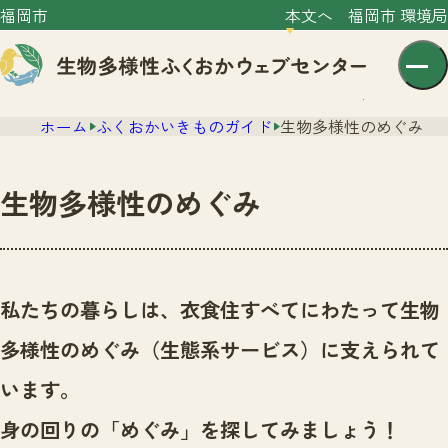
福岡市
本文へ
福岡市 環境局
ホーム
ふくおかいきものガイド
生物多様性のめぐみ
生物多様性のめぐみ
センター紹介
ニュース
私たちの暮らしは、衣食住すべてにわたって生物
センター紹介TOP
サイトポリシー
多様性のめぐみ（生態系サービス）に支えられて
いきものガイド
プライバシーポリシー
ニュースTOP
います。
市の取組み
イベント
身の回りの「めぐみ」を探してみましょう！
いきものガイドTOP