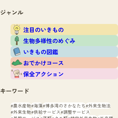
注目のいきもの
いきもの調査隊
生物多様性のめぐみ
ジャンル
調査レポート
いきもの図鑑
おでかけコース
注目のいきもの
マッチング
保全アクション
調査レポートTOP
生物多様性のめぐみ
調査結果
お問合せ
ふくおかいきものマップ
いきもの図鑑
マッチングTOP
掲載申し込みフォーム
おでかけコース
保全アクション
キーワード
文字サイズ
小
中
大
農水産物
海藻
博多湾のさかなたち
外来生物法
外来生物
供給サービス
調整サービス
生物多様性ふくおかウェブセンターとは