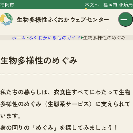
福岡市
本文へ
福岡市 環境局
ホーム
ふくおかいきものガイド
生物多様性のめぐみ
生物多様性のめぐみ
センター紹介
ニュース
私たちの暮らしは、衣食住すべてにわたって生物
センター紹介TOP
サイトポリシー
多様性のめぐみ（生態系サービス）に支えられて
いきものガイド
プライバシーポリシー
ニュースTOP
います。
市の取組み
イベント
身の回りの「めぐみ」を探してみましょう！
いきものガイドTOP