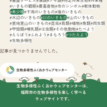
基盤サービス
藻類
クモ類
特定外来生物
外来種
サイトマップ
いきもの観察
農畜産物
市のシンボル
軟体動物
希少種
干潟のいきもの
海のいきもの
水辺のいきもの
川のいきもの
山のいきもの
里地里山のいきもの
昆虫
鳥類
植物
魚類
両生類
甲殻類
哺乳類
は虫類
その他動物
たべよう
えらぼう
ふれよう
まもろう
つたえよう
生物多様性
記事が見つかりませんでした。
生物多様性ふくおかウェブセンターは、
福岡市の生物多様性を楽しく学べる
ウェブサイトです。