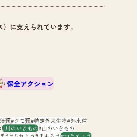
ス）に支えられています。
保全アクション
藻類
クモ類
特定外来生物
外来種
の
川のいきもの
山のいきもの
ぼう
ふれよう
まもろう
つたえよう