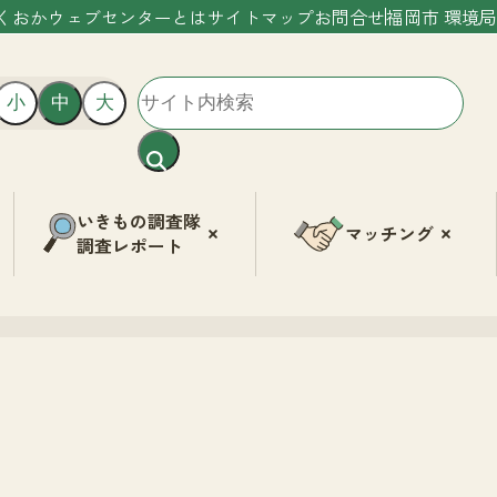
くおかウェブセンターとは
サイトマップ
お問合せ
福岡市 環境局
小
中
大
いきもの調査隊
マッチング
調査レポート