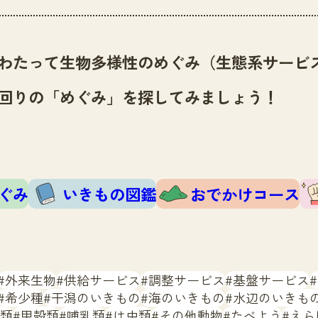
わたって生物多様性のめぐみ（生態系サービ
回りの「めぐみ」を探してみましょう！
ぐみ
いきもの図鑑
おでかけコース
外来生物
供給サービス
調整サービス
基盤サービス
希少種
干潟のいきもの
海のいきもの
水辺のいきも
類
甲殻類
哺乳類
は虫類
その他動物
たべよう
えら