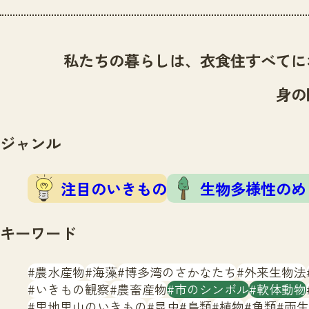
私たちの暮らしは、衣食住すべてに
身の
ジャンル
注目のいきもの
生物多様性のめ
キーワード
農水産物
海藻
博多湾のさかなたち
外来生物法
いきもの観察
農畜産物
市のシンボル
軟体動物
里地里山のいきもの
昆虫
鳥類
植物
魚類
両生