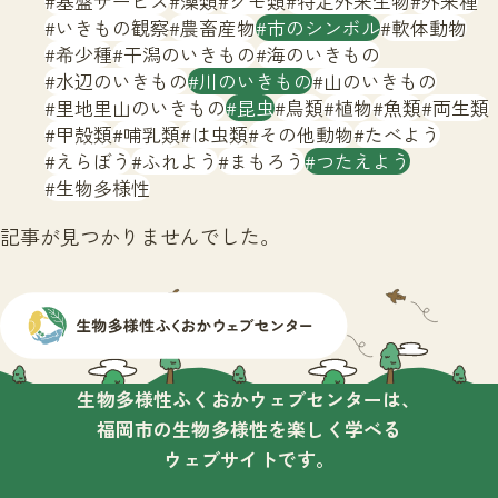
基盤サービス
藻類
クモ類
特定外来生物
外来種
サイトマップ
いきもの観察
農畜産物
市のシンボル
軟体動物
希少種
干潟のいきもの
海のいきもの
水辺のいきもの
川のいきもの
山のいきもの
里地里山のいきもの
昆虫
鳥類
植物
魚類
両生類
甲殻類
哺乳類
は虫類
その他動物
たべよう
えらぼう
ふれよう
まもろう
つたえよう
生物多様性
記事が見つかりませんでした。
生物多様性ふくおかウェブセンターは、
福岡市の生物多様性を楽しく学べる
ウェブサイトです。