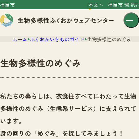
福岡市
本文へ
福岡市 環境局
ホーム
ふくおかいきものガイド
生物多様性のめぐみ
生物多様性のめぐみ
センター紹介
ニュース
私たちの暮らしは、衣食住すべてにわたって生物
センター紹介TOP
サイトポリシー
多様性のめぐみ（生態系サービス）に支えられて
いきものガイド
プライバシーポリシー
ニュースTOP
います。
市の取組み
イベント
身の回りの「めぐみ」を探してみましょう！
いきものガイドTOP