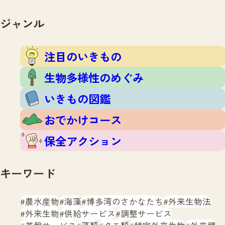
注目のいきもの
いきもの調査隊
生物多様性のめぐみ
ジャンル
調査レポート
いきもの図鑑
おでかけコース
注目のいきもの
マッチング
保全アクション
調査レポートTOP
生物多様性のめぐみ
調査結果
お問合せ
ふくおかいきものマップ
いきもの図鑑
マッチングTOP
掲載申し込みフォーム
おでかけコース
保全アクション
キーワード
文字サイズ
小
中
大
農水産物
海藻
博多湾のさかなたち
外来生物法
外来生物
供給サービス
調整サービス
生物多様性ふくおかウェブセンターとは