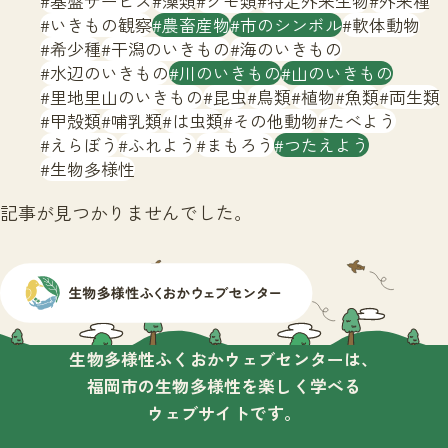
基盤サービス
藻類
クモ類
特定外来生物
外来種
サイトマップ
いきもの観察
農畜産物
市のシンボル
軟体動物
希少種
干潟のいきもの
海のいきもの
水辺のいきもの
川のいきもの
山のいきもの
里地里山のいきもの
昆虫
鳥類
植物
魚類
両生類
甲殻類
哺乳類
は虫類
その他動物
たべよう
えらぼう
ふれよう
まもろう
つたえよう
生物多様性
記事が見つかりませんでした。
生物多様性ふくおかウェブセンターは、
福岡市の生物多様性を楽しく学べる
ウェブサイトです。