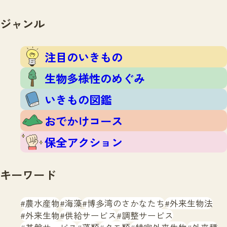
注目のいきもの
いきもの調査隊
生物多様性のめぐみ
ジャンル
調査レポート
いきもの図鑑
おでかけコース
注目のいきもの
マッチング
保全アクション
調査レポートTOP
生物多様性のめぐみ
調査結果
お問合せ
ふくおかいきものマップ
いきもの図鑑
マッチングTOP
掲載申し込みフォーム
おでかけコース
保全アクション
キーワード
文字サイズ
小
中
大
農水産物
海藻
博多湾のさかなたち
外来生物法
外来生物
供給サービス
調整サービス
生物多様性ふくおかウェブセンターとは