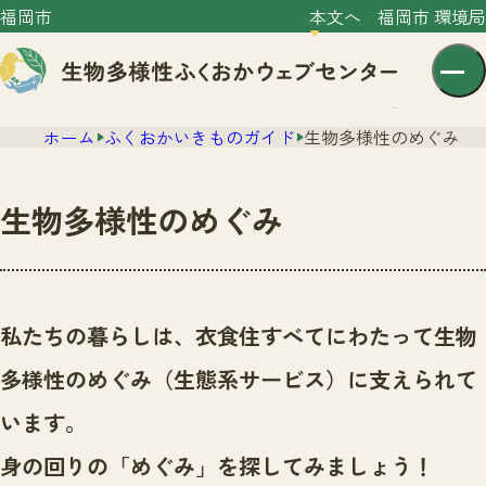
福岡市
本文へ
福岡市 環境局
ホーム
ふくおかいきものガイド
生物多様性のめぐみ
生物多様性のめぐみ
センター紹介
ニュース
私たちの暮らしは、衣食住すべてにわたって生物
センター紹介TOP
サイトポリシー
多様性のめぐみ（生態系サービス）に支えられて
いきものガイド
プライバシーポリシー
ニュースTOP
います。
市の取組み
イベント
身の回りの「めぐみ」を探してみましょう！
いきものガイドTOP