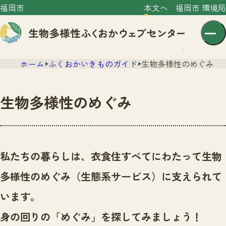
福岡市
本文へ
福岡市 環境局
ホーム
ふくおかいきものガイド
生物多様性のめぐみ
生物多様性のめぐみ
センター紹介
ニュース
私たちの暮らしは、衣食住すべてにわたって生物
センター紹介TOP
サイトポリシー
多様性のめぐみ（生態系サービス）に支えられて
いきものガイド
プライバシーポリシー
ニュースTOP
います。
市の取組み
イベント
身の回りの「めぐみ」を探してみましょう！
いきものガイドTOP