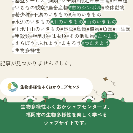
基盤サービス
藻類
クモ類
特定外来生物
外来種
サイトマップ
いきもの観察
農畜産物
市のシンボル
軟体動物
希少種
干潟のいきもの
海のいきもの
水辺のいきもの
川のいきもの
山のいきもの
里地里山のいきもの
昆虫
鳥類
植物
魚類
両生類
甲殻類
哺乳類
は虫類
その他動物
たべよう
えらぼう
ふれよう
まもろう
つたえよう
生物多様性
記事が見つかりませんでした。
生物多様性ふくおかウェブセンターは、
福岡市の生物多様性を楽しく学べる
ウェブサイトです。