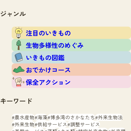
注目のいきもの
いきもの調査隊
生物多様性のめぐみ
ジャンル
調査レポート
いきもの図鑑
おでかけコース
注目のいきもの
マッチング
保全アクション
調査レポートTOP
生物多様性のめぐみ
調査結果
お問合せ
ふくおかいきものマップ
いきもの図鑑
マッチングTOP
掲載申し込みフォーム
おでかけコース
保全アクション
キーワード
文字サイズ
小
中
大
農水産物
海藻
博多湾のさかなたち
外来生物法
外来生物
供給サービス
調整サービス
生物多様性ふくおかウェブセンターとは