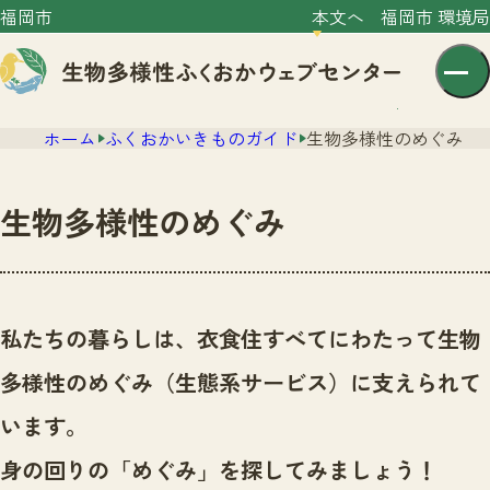
福岡市
本文へ
福岡市 環境局
ホーム
ふくおかいきものガイド
生物多様性のめぐみ
生物多様性のめぐみ
センター紹介
ニュース
私たちの暮らしは、衣食住すべてにわたって生物
センター紹介TOP
サイトポリシー
多様性のめぐみ（生態系サービス）に支えられて
いきものガイド
プライバシーポリシー
ニュースTOP
います。
市の取組み
イベント
身の回りの「めぐみ」を探してみましょう！
いきものガイドTOP