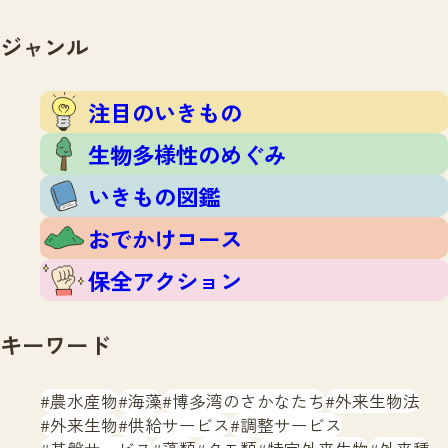
注目のいきもの
いきもの調査隊
生物多様性のめぐみ
ジャンル
調査レポート
いきもの図鑑
おでかけコース
注目のいきもの
マッチング
保全アクション
調査レポートTOP
生物多様性のめぐみ
調査結果
お問合せ
ふくおかいきものマップ
いきもの図鑑
マッチングTOP
掲載申し込みフォーム
おでかけコース
保全アクション
キーワード
文字サイズ
小
中
大
農水産物
海藻
博多湾のさかなたち
外来生物法
外来生物
供給サービス
調整サービス
生物多様性ふくおかウェブセンターとは