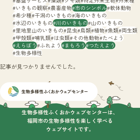
基盤サービス
藻類
クモ類
特定外来生物
外来種
サイトマップ
いきもの観察
農畜産物
市のシンボル
軟体動物
希少種
干潟のいきもの
海のいきもの
水辺のいきもの
川のいきもの
山のいきもの
里地里山のいきもの
昆虫
鳥類
植物
魚類
両生類
甲殻類
哺乳類
は虫類
その他動物
たべよう
えらぼう
ふれよう
まもろう
つたえよう
生物多様性
記事が見つかりませんでした。
生物多様性ふくおかウェブセンターは、
福岡市の生物多様性を楽しく学べる
ウェブサイトです。