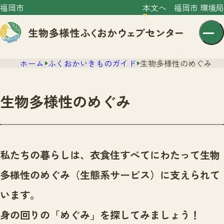
福岡市
本文へ
福岡市 環境局
ホーム
ふくおかいきものガイド
生物多様性のめぐみ
生物多様性のめぐみ
センター紹介
ニュース
私たちの暮らしは、衣食住すべてにわたって生物
センター紹介TOP
サイトポリシー
多様性のめぐみ（生態系サービス）に支えられて
いきものガイド
プライバシーポリシー
ニュースTOP
います。
市の取組み
イベント
身の回りの「めぐみ」を探してみましょう！
いきものガイドTOP