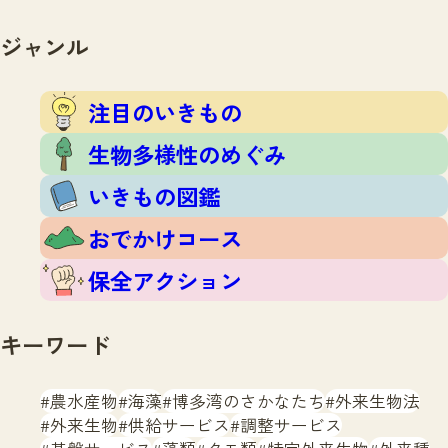
注目のいきもの
いきもの調査隊
生物多様性のめぐみ
ジャンル
調査レポート
いきもの図鑑
おでかけコース
注目のいきもの
マッチング
保全アクション
調査レポートTOP
生物多様性のめぐみ
調査結果
お問合せ
ふくおかいきものマップ
いきもの図鑑
マッチングTOP
掲載申し込みフォーム
おでかけコース
保全アクション
キーワード
文字サイズ
小
中
大
農水産物
海藻
博多湾のさかなたち
外来生物法
外来生物
供給サービス
調整サービス
生物多様性ふくおかウェブセンターとは