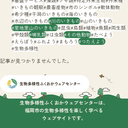
基盤サービス
藻類
クモ類
特定外来生物
外来種
サイトマップ
いきもの観察
農畜産物
市のシンボル
軟体動物
希少種
干潟のいきもの
海のいきもの
水辺のいきもの
川のいきもの
山のいきもの
里地里山のいきもの
昆虫
鳥類
植物
魚類
両生類
甲殻類
哺乳類
は虫類
その他動物
たべよう
えらぼう
ふれよう
まもろう
つたえよう
生物多様性
記事が見つかりませんでした。
生物多様性ふくおかウェブセンターは、
福岡市の生物多様性を楽しく学べる
ウェブサイトです。