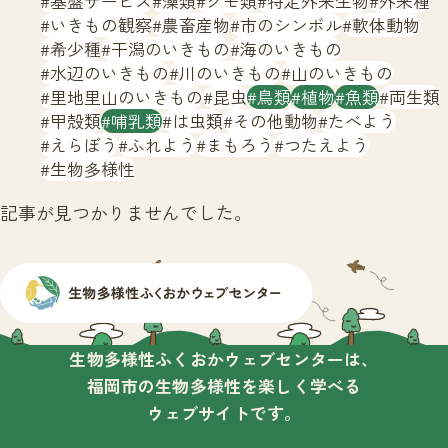
基盤サービス
藻類
クモ類
特定外来生物
外来種
サイトマップ
いきもの観察
農畜産物
市のシンボル
軟体動物
希少種
干潟のいきもの
海のいきもの
水辺のいきもの
川のいきもの
山のいきもの
里地里山のいきもの
昆虫
鳥類
植物
魚類
両生類
甲殻類
哺乳類
は虫類
その他動物
たべよう
えらぼう
ふれよう
まもろう
つたえよう
生物多様性
記事が見つかりませんでした。
生物多様性ふくおかウェブセンターは、
福岡市の生物多様性を楽しく学べる
ウェブサイトです。