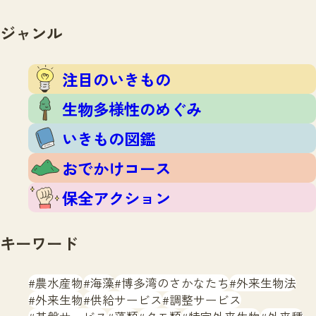
注目のいきもの
いきもの調査隊
生物多様性のめぐみ
ジャンル
調査レポート
いきもの図鑑
おでかけコース
注目のいきもの
マッチング
保全アクション
調査レポートTOP
生物多様性のめぐみ
調査結果
お問合せ
ふくおかいきものマップ
いきもの図鑑
マッチングTOP
掲載申し込みフォーム
おでかけコース
保全アクション
キーワード
文字サイズ
小
中
大
農水産物
海藻
博多湾のさかなたち
外来生物法
外来生物
供給サービス
調整サービス
生物多様性ふくおかウェブセンターとは