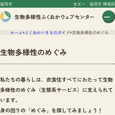
福岡市
本文へ
福岡市 環境局
ホーム
ふくおかいきものガイド
生物多様性のめぐみ
生物多様性のめぐみ
センター紹介
ニュース
私たちの暮らしは、衣食住すべてにわたって生物
センター紹介TOP
サイトポリシー
多様性のめぐみ（生態系サービス）に支えられて
いきものガイド
プライバシーポリシー
ニュースTOP
います。
市の取組み
イベント
身の回りの「めぐみ」を探してみましょう！
いきものガイドTOP