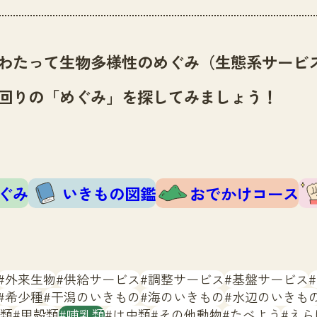
わたって生物多様性のめぐみ（生態系サービ
回りの「めぐみ」を探してみましょう！
ぐみ
いきもの図鑑
おでかけコース
外来生物
供給サービス
調整サービス
基盤サービス
希少種
干潟のいきもの
海のいきもの
水辺のいきも
類
甲殻類
哺乳類
は虫類
その他動物
たべよう
えら