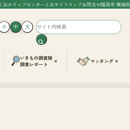
くおかウェブセンターとは
サイトマップ
お問合せ
福岡市 環境局
小
中
大
いきもの調査隊
マッチング
調査レポート