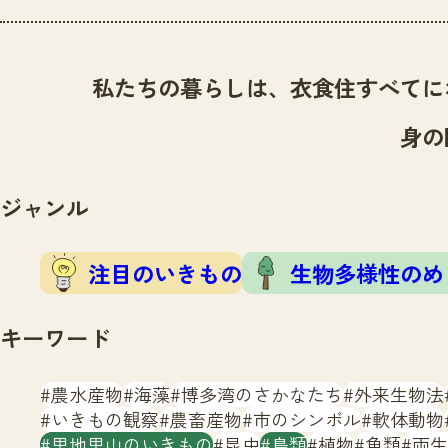
私たちの暮らしは、衣食住すべてに
身の
ジャンル
注目のいきもの
生物多様性のめ
キーワード
農水産物
海藻
博多湾のさかなたち
外来生物法
いきもの観察
農畜産物
市のシンボル
軟体動物
里地里山のいきもの
昆虫
鳥類
植物
魚類
両生