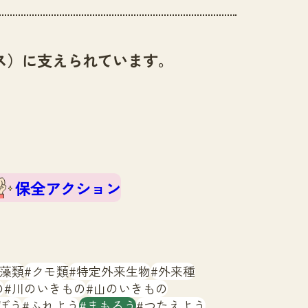
ス）に支えられています。
保全アクション
藻類
クモ類
特定外来生物
外来種
の
川のいきもの
山のいきもの
ぼう
ふれよう
まもろう
つたえよう