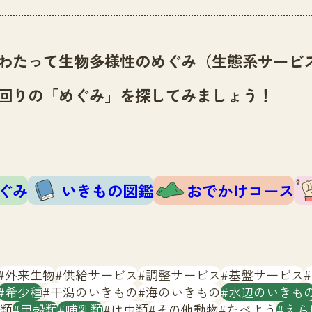
わたって生物多様性のめぐみ（生態系サービ
回りの「めぐみ」を探してみましょう！
ぐみ
いきもの図鑑
おでかけコース
外来生物
供給サービス
調整サービス
基盤サービス
希少種
干潟のいきもの
海のいきもの
水辺のいきも
類
甲殻類
哺乳類
は虫類
その他動物
たべよう
えら