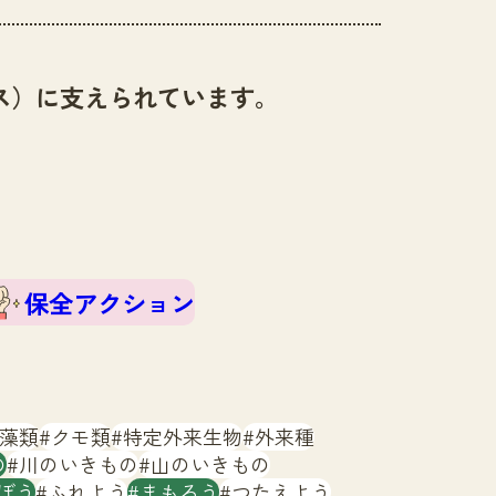
ス）に支えられています。
保全アクション
藻類
クモ類
特定外来生物
外来種
の
川のいきもの
山のいきもの
ぼう
ふれよう
まもろう
つたえよう