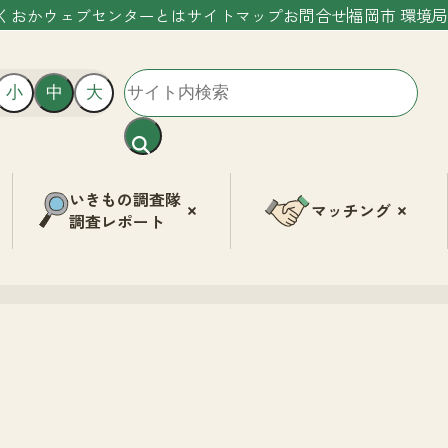
くおかウェブセンターとは
サイトマップ
お問合せ
福岡市 環境局
小
中
大
いきもの調査隊
マッチング
調査レポート