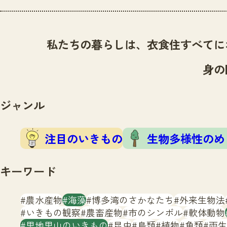
私たちの暮らしは、衣食住すべてに
身の
ジャンル
注目のいきもの
生物多様性のめ
キーワード
農水産物
海藻
博多湾のさかなたち
外来生物法
いきもの観察
農畜産物
市のシンボル
軟体動物
里地里山のいきもの
昆虫
鳥類
植物
魚類
両生