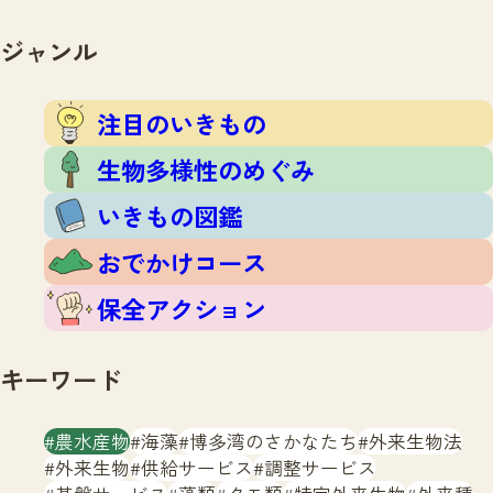
注目のいきもの
いきもの調査隊
生物多様性のめぐみ
ジャンル
調査レポート
いきもの図鑑
おでかけコース
注目のいきもの
マッチング
保全アクション
調査レポートTOP
生物多様性のめぐみ
調査結果
お問合せ
ふくおかいきものマップ
いきもの図鑑
マッチングTOP
掲載申し込みフォーム
おでかけコース
保全アクション
キーワード
文字サイズ
小
中
大
農水産物
海藻
博多湾のさかなたち
外来生物法
外来生物
供給サービス
調整サービス
生物多様性ふくおかウェブセンターとは