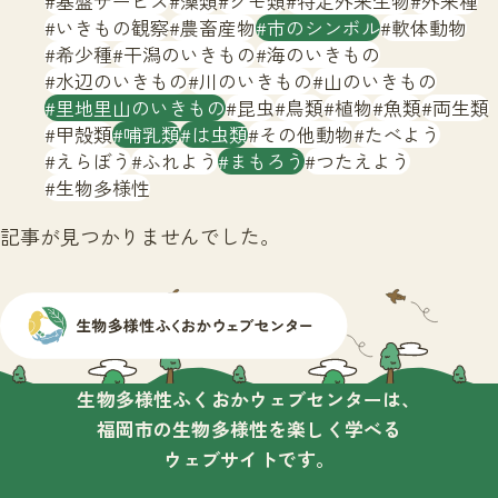
基盤サービス
藻類
クモ類
特定外来生物
外来種
サイトマップ
いきもの観察
農畜産物
市のシンボル
軟体動物
希少種
干潟のいきもの
海のいきもの
水辺のいきもの
川のいきもの
山のいきもの
里地里山のいきもの
昆虫
鳥類
植物
魚類
両生類
甲殻類
哺乳類
は虫類
その他動物
たべよう
えらぼう
ふれよう
まもろう
つたえよう
生物多様性
記事が見つかりませんでした。
生物多様性ふくおかウェブセンターは、
福岡市の生物多様性を楽しく学べる
ウェブサイトです。