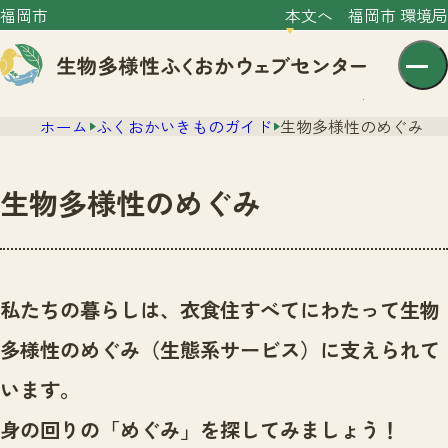
福岡市
本文へ
福岡市 環境局
ホーム
ふくおかいきものガイド
生物多様性のめぐみ
生物多様性のめぐみ
センター紹介
ニュース
私たちの暮らしは、衣食住すべてにわたって生物
センター紹介TOP
サイトポリシー
多様性のめぐみ（生態系サービス）に支えられて
いきものガイド
プライバシーポリシー
ニュースTOP
います。
市の取組み
イベント
身の回りの「めぐみ」を探してみましょう！
いきものガイドTOP