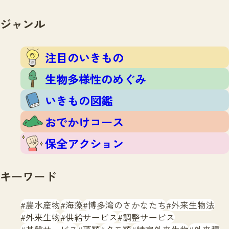
注目のいきもの
いきもの調査隊
生物多様性のめぐみ
ジャンル
調査レポート
いきもの図鑑
おでかけコース
注目のいきもの
マッチング
保全アクション
調査レポートTOP
生物多様性のめぐみ
調査結果
お問合せ
ふくおかいきものマップ
いきもの図鑑
マッチングTOP
掲載申し込みフォーム
おでかけコース
保全アクション
キーワード
文字サイズ
小
中
大
農水産物
海藻
博多湾のさかなたち
外来生物法
外来生物
供給サービス
調整サービス
生物多様性ふくおかウェブセンターとは