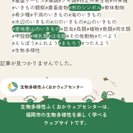
基盤サービス
藻類
クモ類
特定外来生物
外来種
サイトマップ
いきもの観察
農畜産物
市のシンボル
軟体動物
希少種
干潟のいきもの
海のいきもの
水辺のいきもの
川のいきもの
山のいきもの
里地里山のいきもの
昆虫
鳥類
植物
魚類
両生類
甲殻類
哺乳類
は虫類
その他動物
たべよう
えらぼう
ふれよう
まもろう
つたえよう
生物多様性
記事が見つかりませんでした。
生物多様性ふくおかウェブセンターは、
福岡市の生物多様性を楽しく学べる
ウェブサイトです。