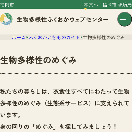
福岡市
本文へ
福岡市 環境局
ホーム
ふくおかいきものガイド
生物多様性のめぐみ
生物多様性のめぐみ
センター紹介
ニュース
私たちの暮らしは、衣食住すべてにわたって生物
センター紹介TOP
サイトポリシー
多様性のめぐみ（生態系サービス）に支えられて
いきものガイド
プライバシーポリシー
ニュースTOP
います。
市の取組み
イベント
身の回りの「めぐみ」を探してみましょう！
いきものガイドTOP