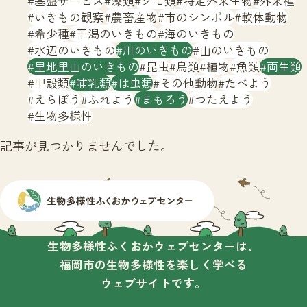
基盤サービス
藻類
クモ類
特定外来生物
外来種
サイトマップ
いきもの観察
農畜産物
市のシンボル
軟体動物
希少種
干潟のいきもの
海のいきもの
水辺のいきもの
川のいきもの
山のいきもの
里地里山のいきもの
昆虫
鳥類
植物
魚類
両生類
甲殻類
哺乳類
は虫類
その他動物
たべよう
えらぼう
ふれよう
まもろう
つたえよう
生物多様性
記事が見つかりませんでした。
生物多様性ふくおかウェブセンターは、
福岡市の生物多様性を楽しく学べる
ウェブサイトです。