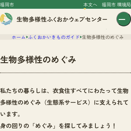
福岡市
本文へ
福岡市 環境局
ホーム
ふくおかいきものガイド
生物多様性のめぐみ
生物多様性のめぐみ
センター紹介
ニュース
私たちの暮らしは、衣食住すべてにわたって生物
センター紹介TOP
サイトポリシー
多様性のめぐみ（生態系サービス）に支えられて
いきものガイド
プライバシーポリシー
ニュースTOP
います。
市の取組み
イベント
身の回りの「めぐみ」を探してみましょう！
いきものガイドTOP