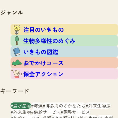
注目のいきもの
いきもの調査隊
生物多様性のめぐみ
ジャンル
調査レポート
いきもの図鑑
おでかけコース
注目のいきもの
マッチング
保全アクション
調査レポートTOP
生物多様性のめぐみ
調査結果
お問合せ
ふくおかいきものマップ
いきもの図鑑
マッチングTOP
掲載申し込みフォーム
おでかけコース
保全アクション
キーワード
文字サイズ
小
中
大
農水産物
海藻
博多湾のさかなたち
外来生物法
外来生物
供給サービス
調整サービス
生物多様性ふくおかウェブセンターとは