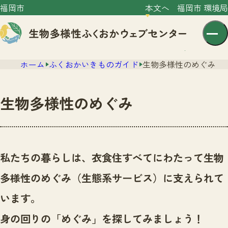
福岡市
本文へ
福岡市 環境局
ホーム
ふくおかいきものガイド
生物多様性のめぐみ
生物多様性のめぐみ
センター紹介
ニュース
私たちの暮らしは、衣食住すべてにわたって生物
センター紹介TOP
サイトポリシー
多様性のめぐみ（生態系サービス）に支えられて
いきものガイド
プライバシーポリシー
ニュースTOP
います。
市の取組み
イベント
身の回りの「めぐみ」を探してみましょう！
いきものガイドTOP