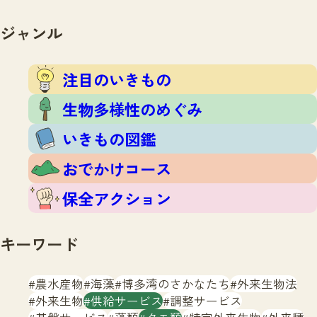
注目のいきもの
いきもの調査隊
生物多様性のめぐみ
ジャンル
調査レポート
いきもの図鑑
おでかけコース
注目のいきもの
マッチング
保全アクション
調査レポートTOP
生物多様性のめぐみ
調査結果
お問合せ
ふくおかいきものマップ
いきもの図鑑
マッチングTOP
掲載申し込みフォーム
おでかけコース
保全アクション
キーワード
文字サイズ
小
中
大
農水産物
海藻
博多湾のさかなたち
外来生物法
外来生物
供給サービス
調整サービス
生物多様性ふくおかウェブセンターとは