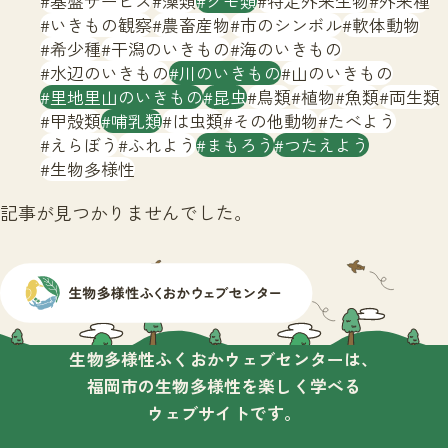
基盤サービス
藻類
クモ類
特定外来生物
外来種
サイトマップ
いきもの観察
農畜産物
市のシンボル
軟体動物
希少種
干潟のいきもの
海のいきもの
水辺のいきもの
川のいきもの
山のいきもの
里地里山のいきもの
昆虫
鳥類
植物
魚類
両生類
甲殻類
哺乳類
は虫類
その他動物
たべよう
えらぼう
ふれよう
まもろう
つたえよう
生物多様性
記事が見つかりませんでした。
生物多様性ふくおかウェブセンターは、
福岡市の生物多様性を楽しく学べる
ウェブサイトです。