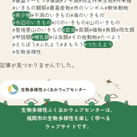
基盤サービス
藻類
クモ類
特定外来生物
外来種
サイトマップ
いきもの観察
農畜産物
市のシンボル
軟体動物
希少種
干潟のいきもの
海のいきもの
水辺のいきもの
川のいきもの
山のいきもの
里地里山のいきもの
昆虫
鳥類
植物
魚類
両生類
甲殻類
哺乳類
は虫類
その他動物
たべよう
えらぼう
ふれよう
まもろう
つたえよう
生物多様性
記事が見つかりませんでした。
生物多様性ふくおかウェブセンターは、
福岡市の生物多様性を楽しく学べる
ウェブサイトです。