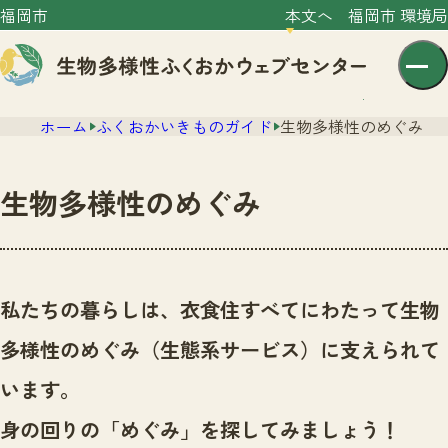
福岡市
本文へ
福岡市 環境局
ホーム
ふくおかいきものガイド
生物多様性のめぐみ
生物多様性のめぐみ
センター紹介
ニュース
私たちの暮らしは、衣食住すべてにわたって生物
センター紹介TOP
サイトポリシー
多様性のめぐみ（生態系サービス）に支えられて
いきものガイド
プライバシーポリシー
ニュースTOP
います。
市の取組み
イベント
身の回りの「めぐみ」を探してみましょう！
いきものガイドTOP