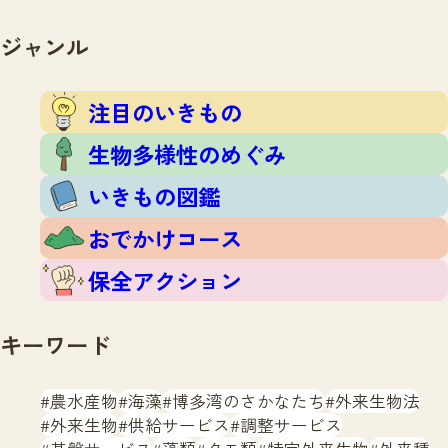
注目のいきもの
いきもの調査隊
生物多様性のめぐみ
ジャンル
調査レポート
いきもの図鑑
おでかけコース
注目のいきもの
マッチング
保全アクション
調査レポートTOP
生物多様性のめぐみ
調査結果
お問合せ
ふくおかいきものマップ
いきもの図鑑
マッチングTOP
掲載申し込みフォーム
おでかけコース
保全アクション
キーワード
文字サイズ
小
中
大
農水産物
海藻
博多湾のさかなたち
外来生物法
外来生物
供給サービス
調整サービス
生物多様性ふくおかウェブセンターとは