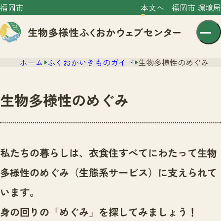
福岡市
本文へ
福岡市 環境局
ホーム
ふくおかいきものガイド
生物多様性のめぐみ
生物多様性のめぐみ
センター紹介
ニュース
私たちの暮らしは、衣食住すべてにわたって生物
センター紹介TOP
サイトポリシー
多様性のめぐみ（生態系サービス）に支えられて
いきものガイド
プライバシーポリシー
ニュースTOP
います。
市の取組み
イベント
身の回りの「めぐみ」を探してみましょう！
いきものガイドTOP