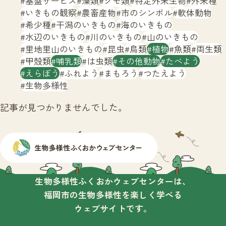
基盤サービス
藻類
クモ類
特定外来生物
外来種
サイトマップ
いきもの観察
農畜産物
市のシンボル
軟体動物
希少種
干潟のいきもの
海のいきもの
水辺のいきもの
川のいきもの
山のいきもの
里地里山のいきもの
昆虫
鳥類
植物
魚類
両生類
甲殻類
哺乳類
は虫類
その他動物
たべよう
えらぼう
ふれよう
まもろう
つたえよう
生物多様性
記事が見つかりませんでした。
生物多様性ふくおかウェブセンターは、
福岡市の生物多様性を楽しく学べる
ウェブサイトです。