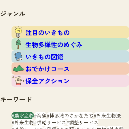
注目のいきもの
いきもの調査隊
生物多様性のめぐみ
ジャンル
調査レポート
いきもの図鑑
おでかけコース
注目のいきもの
マッチング
保全アクション
調査レポートTOP
生物多様性のめぐみ
調査結果
お問合せ
ふくおかいきものマップ
いきもの図鑑
マッチングTOP
掲載申し込みフォーム
おでかけコース
保全アクション
キーワード
文字サイズ
小
中
大
農水産物
海藻
博多湾のさかなたち
外来生物法
外来生物
供給サービス
調整サービス
生物多様性ふくおかウェブセンターとは