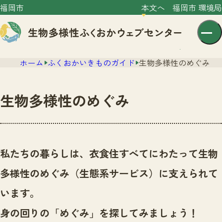
福岡市
本文へ
福岡市 環境局
ホーム
ふくおかいきものガイド
生物多様性のめぐみ
生物多様性のめぐみ
センター紹介
ニュース
私たちの暮らしは、衣食住すべてにわたって生物
センター紹介TOP
サイトポリシー
多様性のめぐみ（生態系サービス）に支えられて
いきものガイド
プライバシーポリシー
ニュースTOP
います。
市の取組み
イベント
身の回りの「めぐみ」を探してみましょう！
いきものガイドTOP