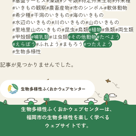
基盤サービス
藻類
クモ類
特定外来生物
外来種
サイトマップ
いきもの観察
農畜産物
市のシンボル
軟体動物
希少種
干潟のいきもの
海のいきもの
水辺のいきもの
川のいきもの
山のいきもの
里地里山のいきもの
昆虫
鳥類
植物
魚類
両生類
甲殻類
哺乳類
は虫類
その他動物
たべよう
えらぼう
ふれよう
まもろう
つたえよう
生物多様性
記事が見つかりませんでした。
生物多様性ふくおかウェブセンターは、
福岡市の生物多様性を楽しく学べる
ウェブサイトです。