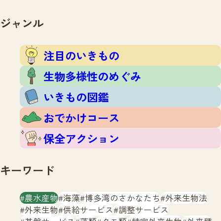
注目のいきもの
いきもの調査隊
生物多様性のめぐみ
ジャンル
調査レポート
いきもの図鑑
おでかけコース
注目のいきもの
マッチング
保全アクション
調査レポートTOP
生物多様性のめぐみ
調査結果
お問合せ
ふくおかいきものマップ
いきもの図鑑
マッチングTOP
掲載申し込みフォーム
おでかけコース
保全アクション
キーワード
文字サイズ
小
中
大
農水産物
海藻
博多湾のさかなたち
外来生物法
外来生物
供給サービス
調整サービス
生物多様性ふくおかウェブセンターとは