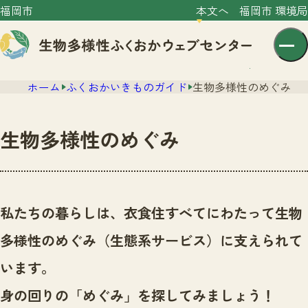
福岡市
本文へ
福岡市 環境局
ホーム
ふくおかいきものガイド
生物多様性のめぐみ
生物多様性のめぐみ
センター紹介
ニュース
私たちの暮らしは、衣食住すべてにわたって生物
センター紹介TOP
サイトポリシー
多様性のめぐみ（生態系サービス）に支えられて
いきものガイド
プライバシーポリシー
ニュースTOP
います。
市の取組み
イベント
身の回りの「めぐみ」を探してみましょう！
いきものガイドTOP