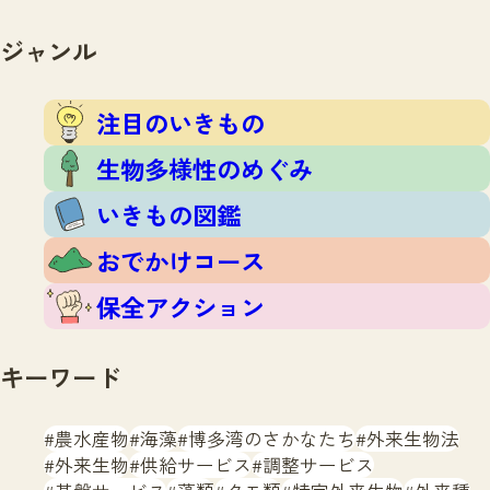
注目のいきもの
いきもの調査隊
生物多様性のめぐみ
ジャンル
調査レポート
いきもの図鑑
おでかけコース
注目のいきもの
マッチング
保全アクション
調査レポートTOP
生物多様性のめぐみ
調査結果
お問合せ
ふくおかいきものマップ
いきもの図鑑
マッチングTOP
掲載申し込みフォーム
おでかけコース
保全アクション
キーワード
文字サイズ
小
中
大
農水産物
海藻
博多湾のさかなたち
外来生物法
外来生物
供給サービス
調整サービス
生物多様性ふくおかウェブセンターとは