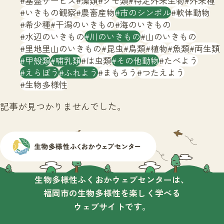
基盤サービス
藻類
クモ類
特定外来生物
外来種
サイトマップ
いきもの観察
農畜産物
市のシンボル
軟体動物
希少種
干潟のいきもの
海のいきもの
水辺のいきもの
川のいきもの
山のいきもの
里地里山のいきもの
昆虫
鳥類
植物
魚類
両生類
甲殻類
哺乳類
は虫類
その他動物
たべよう
えらぼう
ふれよう
まもろう
つたえよう
生物多様性
記事が見つかりませんでした。
生物多様性ふくおかウェブセンターは、
福岡市の生物多様性を楽しく学べる
ウェブサイトです。