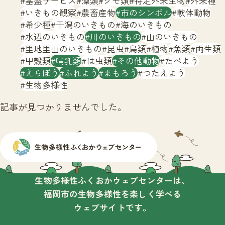
基盤サービス
藻類
クモ類
特定外来生物
外来種
サイトマップ
いきもの観察
農畜産物
市のシンボル
軟体動物
希少種
干潟のいきもの
海のいきもの
水辺のいきもの
川のいきもの
山のいきもの
里地里山のいきもの
昆虫
鳥類
植物
魚類
両生類
甲殻類
哺乳類
は虫類
その他動物
たべよう
えらぼう
ふれよう
まもろう
つたえよう
生物多様性
記事が見つかりませんでした。
生物多様性ふくおかウェブセンターは、
福岡市の生物多様性を楽しく学べる
ウェブサイトです。