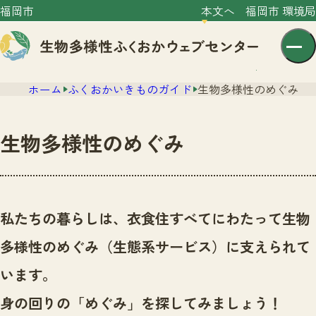
福岡市
本文へ
福岡市 環境局
ホーム
ふくおかいきものガイド
生物多様性のめぐみ
生物多様性のめぐみ
センター紹介
ニュース
私たちの暮らしは、衣食住すべてにわたって生物
センター紹介TOP
サイトポリシー
多様性のめぐみ（生態系サービス）に支えられて
いきものガイド
プライバシーポリシー
ニュースTOP
います。
市の取組み
イベント
身の回りの「めぐみ」を探してみましょう！
いきものガイドTOP