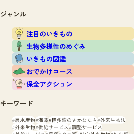
注目のいきもの
いきもの調査隊
生物多様性のめぐみ
ジャンル
調査レポート
いきもの図鑑
おでかけコース
注目のいきもの
マッチング
保全アクション
調査レポートTOP
生物多様性のめぐみ
調査結果
お問合せ
ふくおかいきものマップ
いきもの図鑑
マッチングTOP
掲載申し込みフォーム
おでかけコース
保全アクション
キーワード
文字サイズ
小
中
大
農水産物
海藻
博多湾のさかなたち
外来生物法
外来生物
供給サービス
調整サービス
生物多様性ふくおかウェブセンターとは