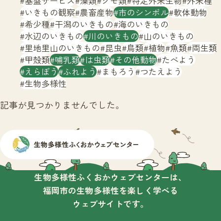
基盤サービス
藻類
クモ類
特定外来生物
外来種
サイトマップ
いきもの観察
農畜産物
市のシンボル
軟体動物
希少種
干潟のいきもの
海のいきもの
水辺のいきもの
川のいきもの
山のいきもの
里地里山のいきもの
昆虫
鳥類
植物
魚類
両生類
甲殻類
哺乳類
は虫類
その他動物
たべよう
えらぼう
ふれよう
まもろう
つたえよう
生物多様性
記事が見つかりませんでした。
生物多様性ふくおかウェブセンターは、
福岡市の生物多様性を楽しく学べる
ウェブサイトです。