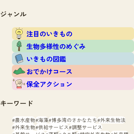
注目のいきもの
いきもの調査隊
生物多様性のめぐみ
ジャンル
調査レポート
いきもの図鑑
おでかけコース
注目のいきもの
マッチング
保全アクション
調査レポートTOP
生物多様性のめぐみ
調査結果
お問合せ
ふくおかいきものマップ
いきもの図鑑
マッチングTOP
掲載申し込みフォーム
おでかけコース
保全アクション
キーワード
文字サイズ
小
中
大
農水産物
海藻
博多湾のさかなたち
外来生物法
外来生物
供給サービス
調整サービス
生物多様性ふくおかウェブセンターとは