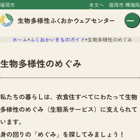
福岡市
本文へ
福岡市 環境局
ホーム
ふくおかいきものガイド
生物多様性のめぐみ
生物多様性のめぐみ
センター紹介
ニュース
私たちの暮らしは、衣食住すべてにわたって生物
センター紹介TOP
サイトポリシー
多様性のめぐみ（生態系サービス）に支えられて
いきものガイド
プライバシーポリシー
ニュースTOP
います。
市の取組み
イベント
身の回りの「めぐみ」を探してみましょう！
いきものガイドTOP