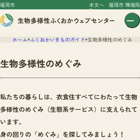
福岡市
本文へ
福岡市 環境局
ホーム
ふくおかいきものガイド
生物多様性のめぐみ
生物多様性のめぐみ
センター紹介
ニュース
私たちの暮らしは、衣食住すべてにわたって生物
センター紹介TOP
サイトポリシー
多様性のめぐみ（生態系サービス）に支えられて
いきものガイド
プライバシーポリシー
ニュースTOP
います。
市の取組み
イベント
身の回りの「めぐみ」を探してみましょう！
いきものガイドTOP