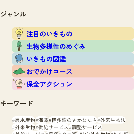
注目のいきもの
いきもの調査隊
生物多様性のめぐみ
ジャンル
調査レポート
いきもの図鑑
おでかけコース
注目のいきもの
マッチング
保全アクション
調査レポートTOP
生物多様性のめぐみ
調査結果
お問合せ
ふくおかいきものマップ
いきもの図鑑
マッチングTOP
掲載申し込みフォーム
おでかけコース
保全アクション
キーワード
文字サイズ
小
中
大
農水産物
海藻
博多湾のさかなたち
外来生物法
外来生物
供給サービス
調整サービス
生物多様性ふくおかウェブセンターとは