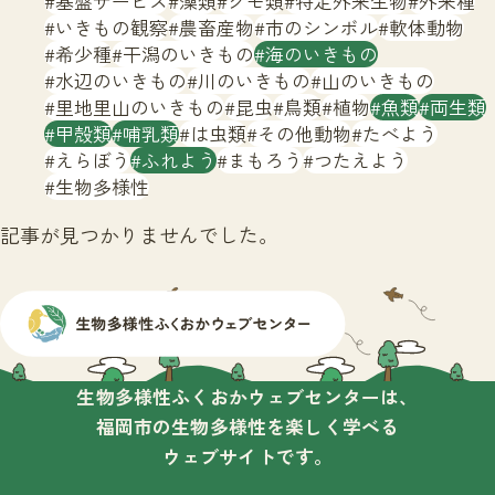
基盤サービス
藻類
クモ類
特定外来生物
外来種
サイトマップ
いきもの観察
農畜産物
市のシンボル
軟体動物
希少種
干潟のいきもの
海のいきもの
水辺のいきもの
川のいきもの
山のいきもの
里地里山のいきもの
昆虫
鳥類
植物
魚類
両生類
甲殻類
哺乳類
は虫類
その他動物
たべよう
えらぼう
ふれよう
まもろう
つたえよう
生物多様性
記事が見つかりませんでした。
生物多様性ふくおかウェブセンターは、
福岡市の生物多様性を楽しく学べる
ウェブサイトです。