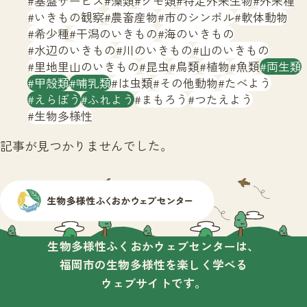
基盤サービス
藻類
クモ類
特定外来生物
外来種
サイトマップ
いきもの観察
農畜産物
市のシンボル
軟体動物
希少種
干潟のいきもの
海のいきもの
水辺のいきもの
川のいきもの
山のいきもの
里地里山のいきもの
昆虫
鳥類
植物
魚類
両生類
甲殻類
哺乳類
は虫類
その他動物
たべよう
えらぼう
ふれよう
まもろう
つたえよう
生物多様性
記事が見つかりませんでした。
生物多様性ふくおかウェブセンターは、
福岡市の生物多様性を楽しく学べる
ウェブサイトです。