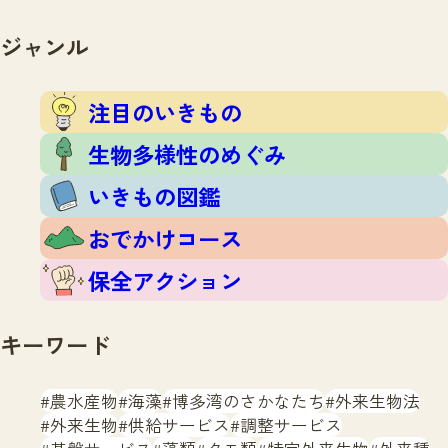
注目のいきもの
いきもの調査隊
生物多様性のめぐみ
ジャンル
調査レポート
いきもの図鑑
おでかけコース
注目のいきもの
マッチング
保全アクション
調査レポートTOP
生物多様性のめぐみ
調査結果
お問合せ
ふくおかいきものマップ
いきもの図鑑
マッチングTOP
掲載申し込みフォーム
おでかけコース
保全アクション
キーワード
文字サイズ
小
中
大
農水産物
海藻
博多湾のさかなたち
外来生物法
外来生物
供給サービス
調整サービス
生物多様性ふくおかウェブセンターとは