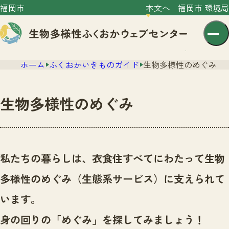
福岡市
本文へ
福岡市 環境局
ホーム
ふくおかいきものガイド
生物多様性のめぐみ
生物多様性のめぐみ
センター紹介
ニュース
私たちの暮らしは、衣食住すべてにわたって生物
センター紹介TOP
サイトポリシー
多様性のめぐみ（生態系サービス）に支えられて
いきものガイド
プライバシーポリシー
ニュースTOP
います。
市の取組み
イベント
身の回りの「めぐみ」を探してみましょう！
いきものガイドTOP