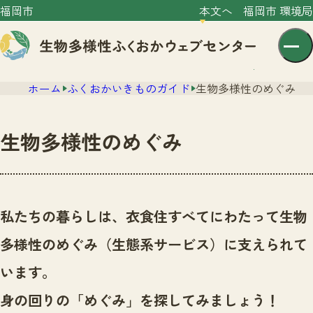
福岡市
本文へ
福岡市 環境局
ホーム
ふくおかいきものガイド
生物多様性のめぐみ
生物多様性のめぐみ
センター紹介
ニュース
私たちの暮らしは、衣食住すべてにわたって生物
センター紹介TOP
サイトポリシー
多様性のめぐみ（生態系サービス）に支えられて
いきものガイド
プライバシーポリシー
ニュースTOP
います。
市の取組み
イベント
身の回りの「めぐみ」を探してみましょう！
いきものガイドTOP