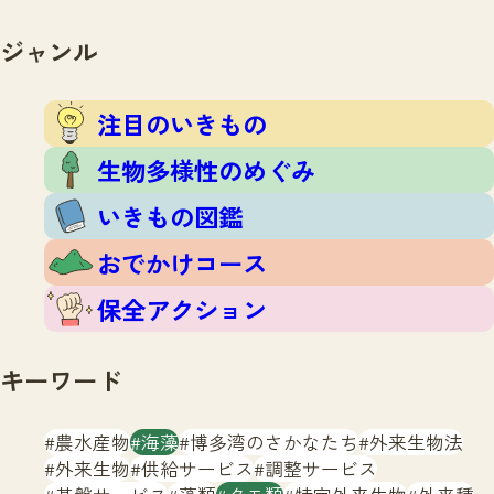
注目のいきもの
いきもの調査隊
生物多様性のめぐみ
ジャンル
調査レポート
いきもの図鑑
おでかけコース
注目のいきもの
マッチング
保全アクション
調査レポートTOP
生物多様性のめぐみ
調査結果
お問合せ
ふくおかいきものマップ
いきもの図鑑
マッチングTOP
掲載申し込みフォーム
おでかけコース
保全アクション
キーワード
文字サイズ
小
中
大
農水産物
海藻
博多湾のさかなたち
外来生物法
外来生物
供給サービス
調整サービス
生物多様性ふくおかウェブセンターとは