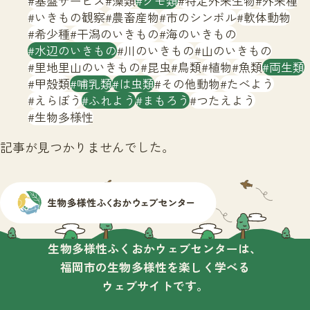
基盤サービス
藻類
クモ類
特定外来生物
外来種
サイトマップ
いきもの観察
農畜産物
市のシンボル
軟体動物
希少種
干潟のいきもの
海のいきもの
水辺のいきもの
川のいきもの
山のいきもの
里地里山のいきもの
昆虫
鳥類
植物
魚類
両生類
甲殻類
哺乳類
は虫類
その他動物
たべよう
えらぼう
ふれよう
まもろう
つたえよう
生物多様性
記事が見つかりませんでした。
生物多様性ふくおかウェブセンターは、
福岡市の生物多様性を楽しく学べる
ウェブサイトです。