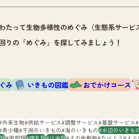
わたって生物多様性のめぐみ（生態系サービ
回りの「めぐみ」を探してみましょう！
ぐみ
いきもの図鑑
おでかけコース
外来生物
供給サービス
調整サービス
基盤サービス
希少種
干潟のいきもの
海のいきもの
水辺のいきも
類
甲殻類
哺乳類
は虫類
その他動物
たべよう
えら