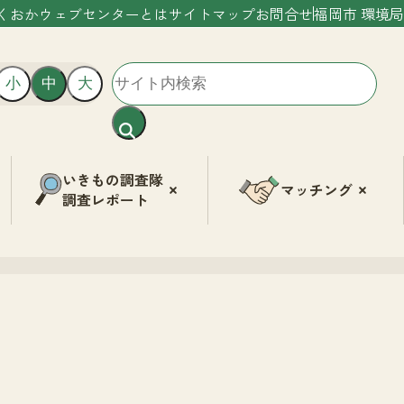
くおかウェブセンターとは
サイトマップ
お問合せ
福岡市 環境局
小
中
大
いきもの調査隊
マッチング
調査レポート