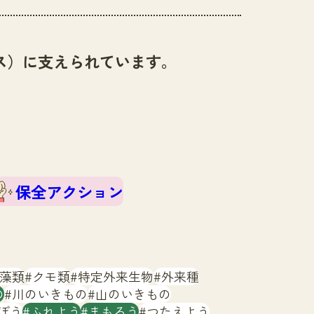
ス）に支えられています。
保全アクション
藻類
クモ類
特定外来生物
外来種
の
川のいきもの
山のいきもの
ぼう
ふれよう
まもろう
つたえよう