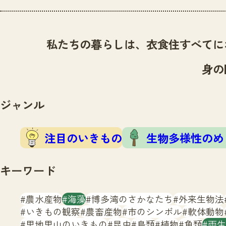
私たちの暮らしは、衣食住すべてに
身の
ジャンル
注目のいきもの
生物多様性のめ
キーワード
農水産物
海藻
博多湾のさかなたち
外来生物法
いきもの観察
農畜産物
市のシンボル
軟体動物
里地里山のいきもの
昆虫
鳥類
植物
魚類
両生