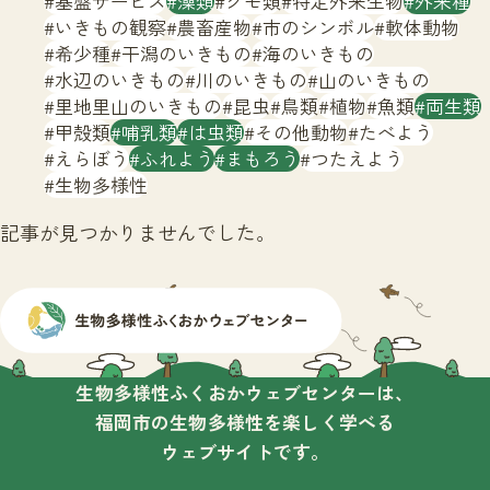
基盤サービス
藻類
クモ類
特定外来生物
外来種
サイトマップ
いきもの観察
農畜産物
市のシンボル
軟体動物
希少種
干潟のいきもの
海のいきもの
水辺のいきもの
川のいきもの
山のいきもの
里地里山のいきもの
昆虫
鳥類
植物
魚類
両生類
甲殻類
哺乳類
は虫類
その他動物
たべよう
えらぼう
ふれよう
まもろう
つたえよう
生物多様性
記事が見つかりませんでした。
生物多様性ふくおかウェブセンターは、
福岡市の生物多様性を楽しく学べる
ウェブサイトです。