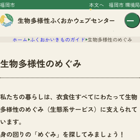
福岡市
本文へ
福岡市 環境局
ホーム
ふくおかいきものガイド
生物多様性のめぐみ
生物多様性のめぐみ
センター紹介
ニュース
私たちの暮らしは、衣食住すべてにわたって生物
センター紹介TOP
サイトポリシー
多様性のめぐみ（生態系サービス）に支えられて
いきものガイド
プライバシーポリシー
ニュースTOP
います。
市の取組み
イベント
身の回りの「めぐみ」を探してみましょう！
いきものガイドTOP