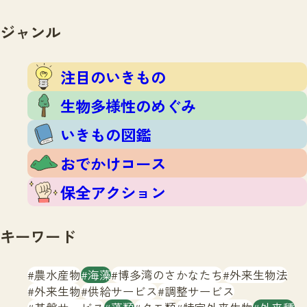
注目のいきもの
いきもの調査隊
生物多様性のめぐみ
ジャンル
調査レポート
いきもの図鑑
おでかけコース
注目のいきもの
マッチング
保全アクション
調査レポートTOP
生物多様性のめぐみ
調査結果
お問合せ
ふくおかいきものマップ
いきもの図鑑
マッチングTOP
掲載申し込みフォーム
おでかけコース
保全アクション
キーワード
文字サイズ
小
中
大
農水産物
海藻
博多湾のさかなたち
外来生物法
外来生物
供給サービス
調整サービス
生物多様性ふくおかウェブセンターとは