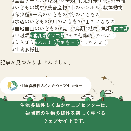
基盤サービス
藻類
クモ類
特定外来生物
外来種
サイトマップ
いきもの観察
農畜産物
市のシンボル
軟体動物
希少種
干潟のいきもの
海のいきもの
水辺のいきもの
川のいきもの
山のいきもの
里地里山のいきもの
昆虫
鳥類
植物
魚類
両生類
甲殻類
哺乳類
は虫類
その他動物
たべよう
えらぼう
ふれよう
まもろう
つたえよう
生物多様性
記事が見つかりませんでした。
生物多様性ふくおかウェブセンターは、
福岡市の生物多様性を楽しく学べる
ウェブサイトです。