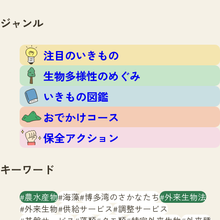
注目のいきもの
いきもの調査隊
生物多様性のめぐみ
ジャンル
調査レポート
いきもの図鑑
おでかけコース
注目のいきもの
マッチング
保全アクション
調査レポートTOP
生物多様性のめぐみ
調査結果
お問合せ
ふくおかいきものマップ
いきもの図鑑
マッチングTOP
掲載申し込みフォーム
おでかけコース
保全アクション
キーワード
文字サイズ
小
中
大
農水産物
海藻
博多湾のさかなたち
外来生物法
外来生物
供給サービス
調整サービス
生物多様性ふくおかウェブセンターとは