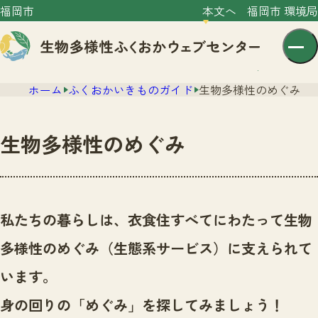
福岡市
本文へ
福岡市 環境局
ホーム
ふくおかいきものガイド
生物多様性のめぐみ
生物多様性のめぐみ
センター紹介
ニュース
私たちの暮らしは、衣食住すべてにわたって生物
センター紹介TOP
サイトポリシー
多様性のめぐみ（生態系サービス）に支えられて
いきものガイド
プライバシーポリシー
ニュースTOP
います。
市の取組み
イベント
身の回りの「めぐみ」を探してみましょう！
いきものガイドTOP