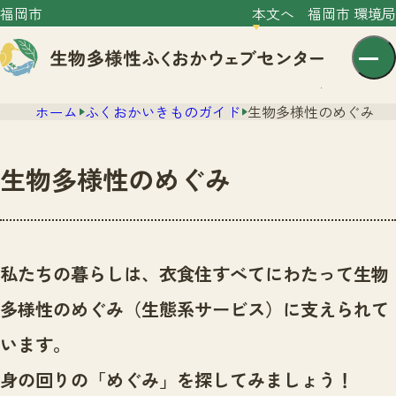
福岡市
本文へ
福岡市 環境局
ホーム
ふくおかいきものガイド
生物多様性のめぐみ
生物多様性のめぐみ
センター紹介
ニュース
私たちの暮らしは、衣食住すべてにわたって生物
センター紹介TOP
サイトポリシー
多様性のめぐみ（生態系サービス）に支えられて
いきものガイド
プライバシーポリシー
ニュースTOP
います。
市の取組み
イベント
身の回りの「めぐみ」を探してみましょう！
いきものガイドTOP