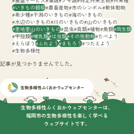
基盤サービス
藻類
クモ類
特定外来生物
外来種
サイトマップ
いきもの観察
農畜産物
市のシンボル
軟体動物
希少種
干潟のいきもの
海のいきもの
水辺のいきもの
川のいきもの
山のいきもの
里地里山のいきもの
昆虫
鳥類
植物
魚類
両生類
甲殻類
哺乳類
は虫類
その他動物
たべよう
えらぼう
ふれよう
まもろう
つたえよう
生物多様性
記事が見つかりませんでした。
生物多様性ふくおかウェブセンターは、
福岡市の生物多様性を楽しく学べる
ウェブサイトです。