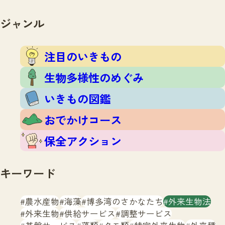
注目のいきもの
いきもの調査隊
生物多様性のめぐみ
ジャンル
調査レポート
いきもの図鑑
おでかけコース
注目のいきもの
マッチング
保全アクション
調査レポートTOP
生物多様性のめぐみ
調査結果
お問合せ
ふくおかいきものマップ
いきもの図鑑
マッチングTOP
掲載申し込みフォーム
おでかけコース
保全アクション
キーワード
文字サイズ
小
中
大
農水産物
海藻
博多湾のさかなたち
外来生物法
外来生物
供給サービス
調整サービス
生物多様性ふくおかウェブセンターとは