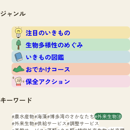
注目のいきもの
いきもの調査隊
生物多様性のめぐみ
ジャンル
調査レポート
いきもの図鑑
おでかけコース
注目のいきもの
マッチング
保全アクション
調査レポートTOP
生物多様性のめぐみ
調査結果
お問合せ
ふくおかいきものマップ
いきもの図鑑
マッチングTOP
掲載申し込みフォーム
おでかけコース
保全アクション
キーワード
文字サイズ
小
中
大
農水産物
海藻
博多湾のさかなたち
外来生物法
外来生物
供給サービス
調整サービス
生物多様性ふくおかウェブセンターとは