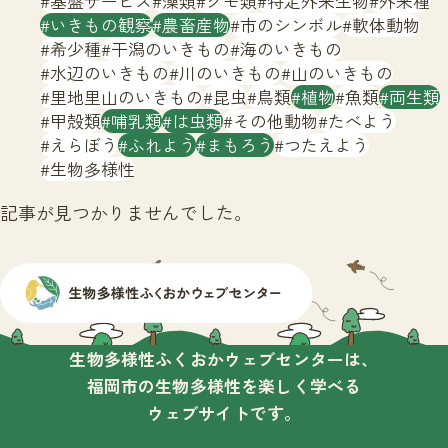
基盤サービス
藻類
クモ類
特定外来生物
外来種
サイトマップ
いきもの観察
農畜産物
市のシンボル
軟体動物
希少種
干潟のいきもの
海のいきもの
水辺のいきもの
川のいきもの
山のいきもの
里地里山のいきもの
昆虫
鳥類
植物
魚類
両生類
甲殻類
哺乳類
は虫類
その他動物
たべよう
えらぼう
ふれよう
まもろう
つたえよう
生物多様性
記事が見つかりませんでした。
生物多様性ふくおかウェブセンターは、
福岡市の生物多様性を楽しく学べる
ウェブサイトです。