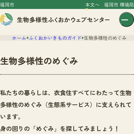
福岡市
本文へ
福岡市 環境局
ホーム
ふくおかいきものガイド
生物多様性のめぐみ
生物多様性のめぐみ
センター紹介
ニュース
私たちの暮らしは、衣食住すべてにわたって生物
センター紹介TOP
サイトポリシー
多様性のめぐみ（生態系サービス）に支えられて
いきものガイド
プライバシーポリシー
ニュースTOP
います。
市の取組み
イベント
身の回りの「めぐみ」を探してみましょう！
いきものガイドTOP