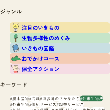
注目のいきもの
いきもの調査隊
生物多様性のめぐみ
ジャンル
調査レポート
いきもの図鑑
おでかけコース
注目のいきもの
マッチング
保全アクション
調査レポートTOP
生物多様性のめぐみ
調査結果
お問合せ
ふくおかいきものマップ
いきもの図鑑
マッチングTOP
掲載申し込みフォーム
おでかけコース
保全アクション
キーワード
文字サイズ
小
中
大
農水産物
海藻
博多湾のさかなたち
外来生物法
外来生物
供給サービス
調整サービス
生物多様性ふくおかウェブセンターとは