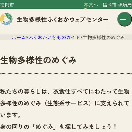
福岡市
本文へ
福岡市 環境局
ホーム
ふくおかいきものガイド
生物多様性のめぐみ
生物多様性のめぐみ
センター紹介
ニュース
私たちの暮らしは、衣食住すべてにわたって生物
センター紹介TOP
サイトポリシー
多様性のめぐみ（生態系サービス）に支えられて
いきものガイド
プライバシーポリシー
ニュースTOP
います。
市の取組み
イベント
身の回りの「めぐみ」を探してみましょう！
いきものガイドTOP