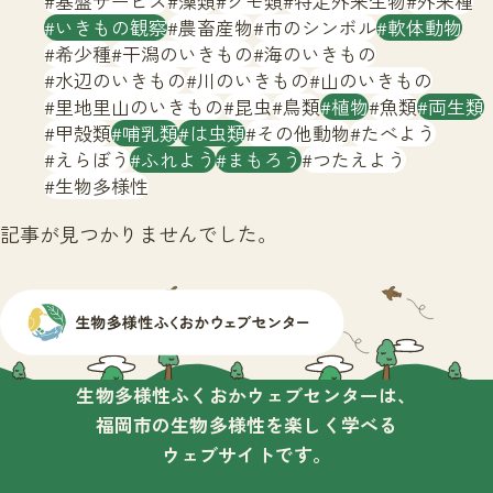
基盤サービス
藻類
クモ類
特定外来生物
外来種
サイトマップ
いきもの観察
農畜産物
市のシンボル
軟体動物
希少種
干潟のいきもの
海のいきもの
水辺のいきもの
川のいきもの
山のいきもの
里地里山のいきもの
昆虫
鳥類
植物
魚類
両生類
甲殻類
哺乳類
は虫類
その他動物
たべよう
えらぼう
ふれよう
まもろう
つたえよう
生物多様性
記事が見つかりませんでした。
生物多様性ふくおかウェブセンターは、
福岡市の生物多様性を楽しく学べる
ウェブサイトです。