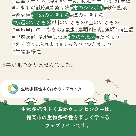
基盤サービス
藻類
クモ類
特定外来生物
外来種
サイトマップ
いきもの観察
農畜産物
市のシンボル
軟体動物
希少種
干潟のいきもの
海のいきもの
水辺のいきもの
川のいきもの
山のいきもの
里地里山のいきもの
昆虫
鳥類
植物
魚類
両生類
甲殻類
哺乳類
は虫類
その他動物
たべよう
えらぼう
ふれよう
まもろう
つたえよう
生物多様性
記事が見つかりませんでした。
生物多様性ふくおかウェブセンターは、
福岡市の生物多様性を楽しく学べる
ウェブサイトです。