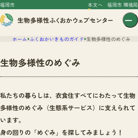
福岡市
本文へ
福岡市 環境局
ホーム
ふくおかいきものガイド
生物多様性のめぐみ
生物多様性のめぐみ
センター紹介
ニュース
私たちの暮らしは、衣食住すべてにわたって生物
センター紹介TOP
サイトポリシー
多様性のめぐみ（生態系サービス）に支えられて
いきものガイド
プライバシーポリシー
ニュースTOP
います。
市の取組み
イベント
身の回りの「めぐみ」を探してみましょう！
いきものガイドTOP