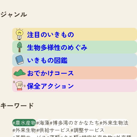
注目のいきもの
いきもの調査隊
生物多様性のめぐみ
ジャンル
調査レポート
いきもの図鑑
おでかけコース
注目のいきもの
マッチング
保全アクション
調査レポートTOP
生物多様性のめぐみ
調査結果
お問合せ
ふくおかいきものマップ
いきもの図鑑
マッチングTOP
掲載申し込みフォーム
おでかけコース
保全アクション
キーワード
文字サイズ
小
中
大
農水産物
海藻
博多湾のさかなたち
外来生物法
外来生物
供給サービス
調整サービス
生物多様性ふくおかウェブセンターとは